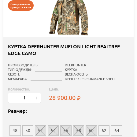
Специальное
предложение
КУРТКА DEERHUNTER MUFLON LIGHT REALTREE
EDGE CAMO
ПРОИЗВОДИТЕЛЬ:
DEERHUNTER
ТИП ОДЕЖДЫ:
КУРТКА
СЕЗОН:
ВЕСНА-ОСЕНЬ
МЕМБРАНА:
DEER-TEX PERFORMANCE SHELL
Количество:
Цена:
28 900.00
-
+
Размер:
48
50
52
54
56
58
60
62
64