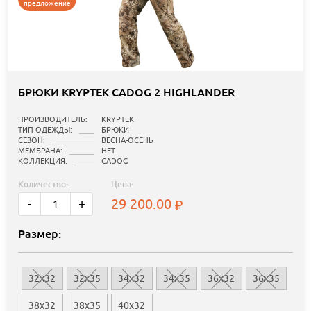
предложение
БРЮКИ KRYPTEK CADOG 2 HIGHLANDER
ПРОИЗВОДИТЕЛЬ:
KRYPTEK
ТИП ОДЕЖДЫ:
БРЮКИ
СЕЗОН:
ВЕСНА-ОСЕНЬ
МЕМБРАНА:
НЕТ
КОЛЛЕКЦИЯ:
CADOG
Количество:
Цена:
29 200.00
-
+
Размер:
32x32
32x35
34x32
34x35
36x32
36x35
38x32
38x35
40x32