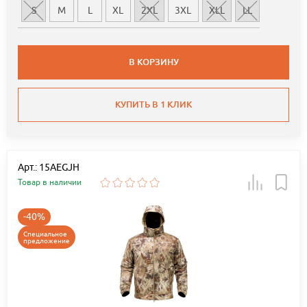
S
M
L
XL
2XL
3XL
XLL
LL
В КОРЗИНУ
КУПИТЬ В 1 КЛИК
Арт.: 15AEGJH
Товар в наличии
-40%
Специальное
предложение