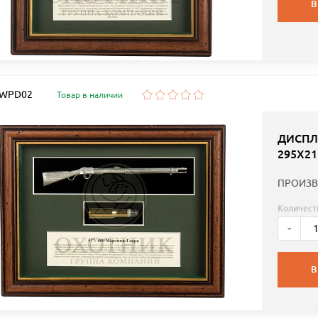
В
: WPD02
Товар в наличии
ДИСПЛ
295Х21
ПРОИЗВ
Количест
-
В