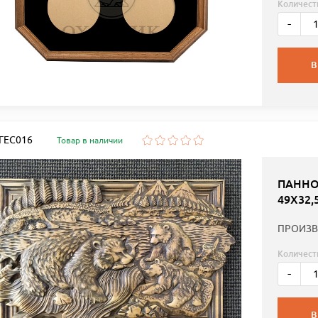
Количест
-
В
 ГЕС016
Товар в наличии
ПАННО
49Х32,
ПРОИЗВ
Количест
-
В