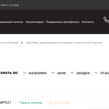
-Хит», 4 этаж
ационный каталог
Мультимедиа
Подарочные сертификаты
Контакты
ля охотников
Картины, дисплеи для охотников и ценителей оружия
овать по:
названию
цене
скидки
отз
: WPD27
Товар в наличии