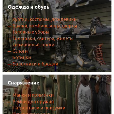
Одежда и обувь
Куртки, костюмы, дождевики
Брюки, комбинезоны, шорты
Головные уборы
Толстовки, свитера, жилеты
Термобельё, носки
Сапоги
Ботинки
Болотники и бродни
Снаряжение
Манки и приманки
Ремни для оружия
Патронташи и подсумки