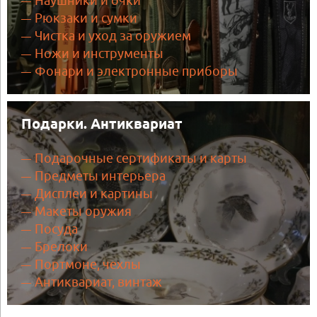
Наушники и очки
Рюкзаки и сумки
Чистка и уход за оружием
Ножи и инструменты
Фонари и электронные приборы
Подарки. Антиквариат
Подарочные сертификаты и карты
Предметы интерьера
Дисплеи и картины
Макеты оружия
Посуда
Брелоки
Портмоне, чехлы
Антиквариат, винтаж