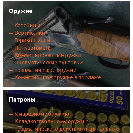
Оружие
Карабины
Вертикалки
Горизонталки
Полуавтоматы
Комбинированные ружья
Пневматические винтовки
Травматическое оружие
Комиссионное оружие в продаже
Патроны
К нарезному оружию
К гладкоствольному оружию
Травматического действия и сигнальные