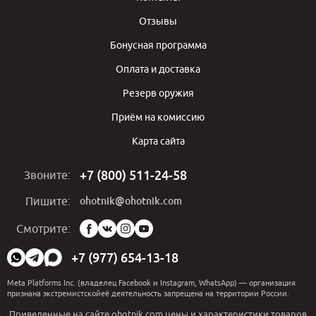
Отзывы
Бонусная программа
Оплата и доставка
Резерв оружия
Приём на комиссию
Карта сайта
+7 (800) 511-24-58
Звоните:
ohotnik@ohotnik.com
Пишите:
Мы
Смотрите:
в
социальных
+7 (977) 654-13-18
сетях:
Meta Platforms Inc. (владелец Facebook и Instagram, WhatsApp) — организация
признана экстремистскойеё деятельность запрещена на территории России.
Приведенные на сайте ohotnik.com цены и характеристики товаров