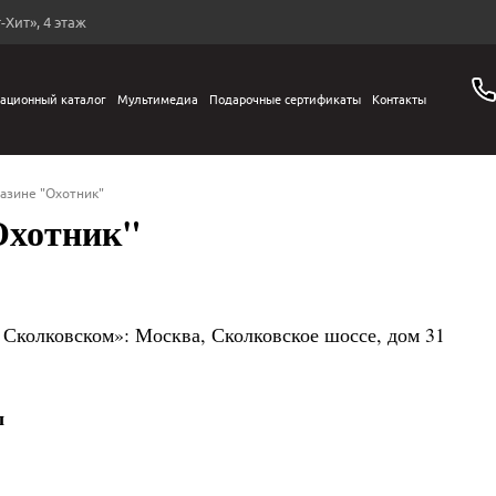
-Хит», 4 этаж
ационный каталог
Мультимедиа
Подарочные сертификаты
Контакты
газине "Охотник"
Охотник"
 Сколковском»: Москва, Сколковское шоссе, дом 31
л