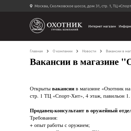
Москва, Сколковское шоссе, дом 31, стр. 1, ТЦ «Спорт
Вход
в
личный
Интернет магазин
Информ
←
кабинет
Главная
О компании
Новости
Вакансии в ма
Вакансии в магазине "
Запомнить
меня
вакансии
Открыты
в магазине «Охотник на
ыли
стр. 1 ТЦ «Спорт-Хит», 4 этаж, павильон 1.
й
оль?
Продавец-консультант в оружейный отде
Требования:
+ опыт работы с оружием;