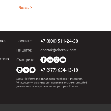
Читать
+7 (800) 511-24-58
вка
Звоните:
ohotnik@ohotnik.com
Пишите:
ссию
Мы
Смотрите:
в
социальных
+7 (977) 654-13-18
сетях:
Meta Platforms Inc. (владелец Facebook и Instagram,
WhatsApp) — организация признана экстремистскойеё
деятельность запрещена на территории России.