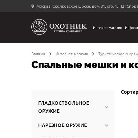
Москва, Сколковское шоссе, дом 31, стр. 1, ТЦ «Спорт
Вход
в
личный
Интернет магазин
Информ
←
кабинет
Главная
Интернет-магазин
Туристическое снаряж
Спальные мешки и к
Запомнить
меня
Сортир
ыли
й
ГЛАДКОСТВОЛЬНОЕ
оль?
ОРУЖИЕ
НАРЕЗНОЕ ОРУЖИЕ