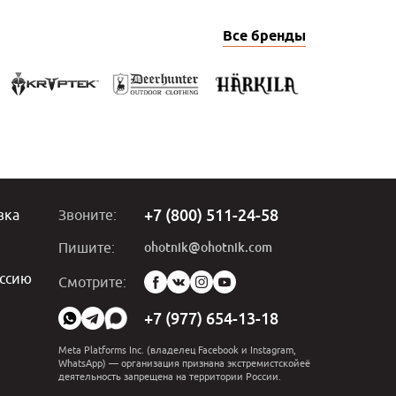
Все бренды
+7 (800) 511-24-58
вка
Звоните:
ohotnik@ohotnik.com
Пишите:
ссию
Мы
Смотрите:
в
социальных
+7 (977) 654-13-18
сетях:
Meta Platforms Inc. (владелец Facebook и Instagram,
WhatsApp) — организация признана экстремистскойеё
деятельность запрещена на территории России.