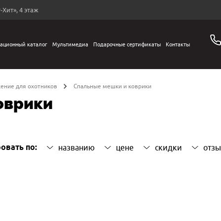
-Хит», 4 этаж
ационный каталог
Мультимедиа
Подарочные сертификаты
Контакты
ение для охотников
Спальные мешки и коврики
оврики
овать по:
названию
цене
скидки
отз