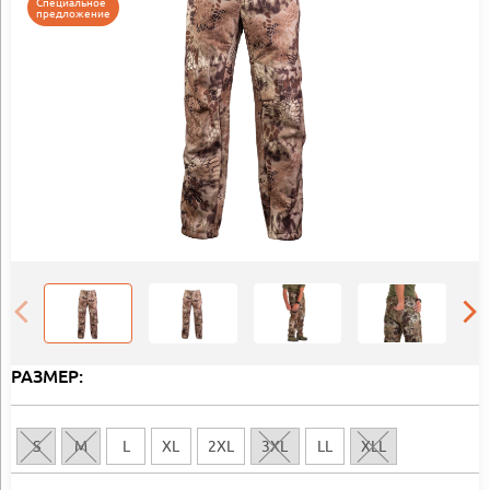
Специальное
предложение
РАЗМЕР:
S
M
L
XL
2XL
3XL
LL
XLL