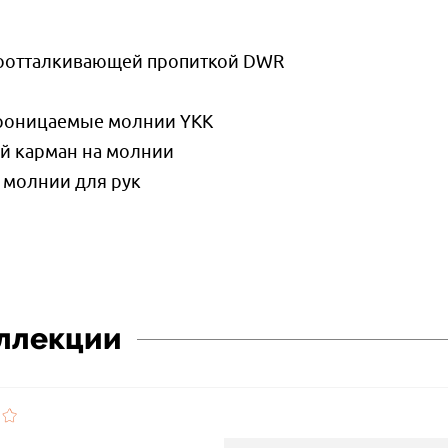
доотталкивающей пропиткой DWR
роницаемые молнии YKK
й карман на молнии
 молнии для рук
оллекции