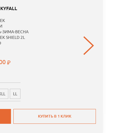
-50
SKYFALL
Специаль
EK
предложе
И
Ь-ЗИМА-ВЕСНА
EK SHIELD 2L
D
.00
XLL
LL
КУПИТЬ В 1 КЛИК