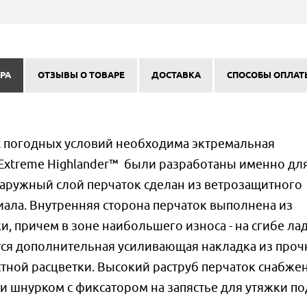
РА
ОТЗЫВЫ О ТОВАРЕ
ДОСТАВКА
СПОСОБЫ ОПЛАТ
 погодных условий необходима эктремальная
 Extreme Highlander™ были разработаны именно для
аружный слой перчаток сделан из ветрозащитного
ала. Внутренняя сторона перчаток выполнена из
, причем в зоне наибольшего износа - на сгибе ла
тся дополнительная усиливающая накладка из проч
стной расцветки. Высокий раструб перчаток снабже
и шнурком с фиксатором на запястье для утяжки по