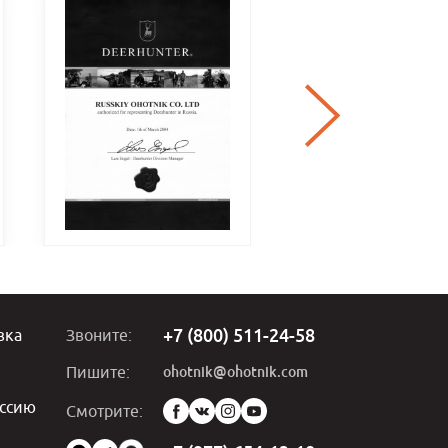
+7 (800) 511-24-58
вка
Звоните:
ohotnik@ohotnik.com
Пишите:
ссию
Мы
Смотрите:
в
социальных