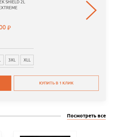
K SHIELD 2L
 EXTREME
.00
L
3XL
XLL
КУПИТЬ В 1 КЛИК
Посмотреть все