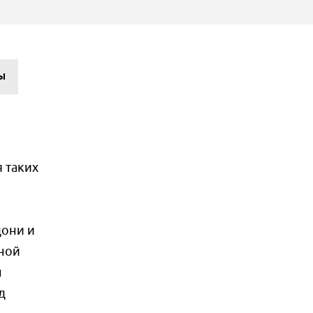
Ы
 таких
дони и
ной
н
д