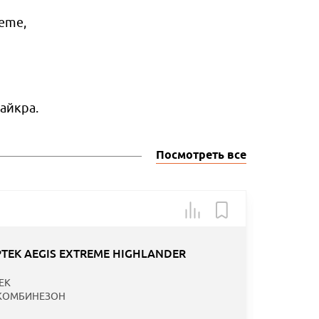
eme,
айкра.
Посмотреть все
Арт.: 15
-40
EK AEGIS EXTREME HIGHLANDER
Специаль
EK
предложе
КОМБИНЕЗОН