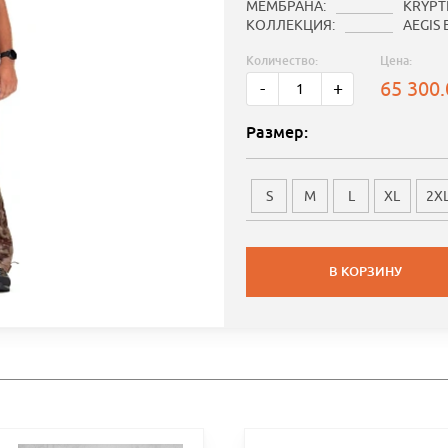
МЕМБРАНА:
KRYPTE
КОЛЛЕКЦИЯ:
AEGIS
Количество:
Цена:
65 300
-
+
Размер:
S
M
L
XL
2X
В КОРЗИНУ