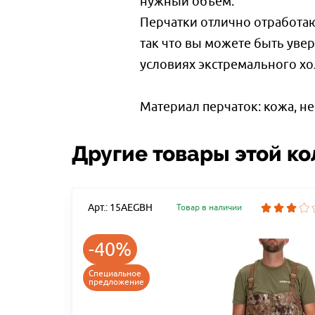
нужный объем.
Перчатки отлично отработаю
так что вы можете быть уве
условиях экстремального хо
Материал перчаток: кожа, не
Другие товары этой к
Арт.: 15AEGBH
Товар в наличии
-40%
Специальное
предложение