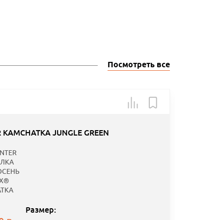
Посмотреть все
Арт.: 61
-30
 KAMCHATKA JUNGLE GREEN
Специаль
NTER
предложе
ЛКА
ОСЕНЬ
EX®
TKA
Размер: