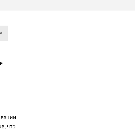
Ы
е
ивании
в, что