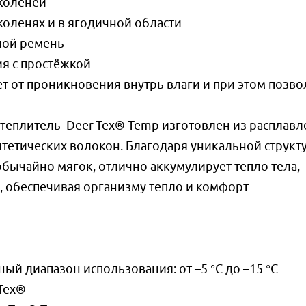
 коленей
коленях и в ягодичной области
ной ремень
ия с простёжкой
 от проникновения внутрь влаги и при этом позво
теплитель Deer-Tex® Temp изготовлен из расплав
нтетических волокон. Благодаря уникальной структ
бычайно мягок, отлично аккумулирует тепло тела,
, обеспечивая организму тепло и комфорт
й диапазон использования: от –5 °C до –15 °C
Tex®