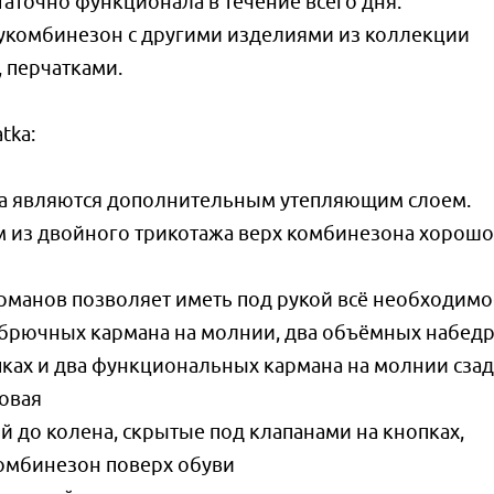
таточно функционала в течение всего дня.
лукомбинезон с другими изделиями из коллекции
, перчатками.
tka:
нка являются дополнительным утепляющим слоем.
м из двойного трикотажа верх комбинезона хорошо
арманов позволяет иметь под рукой всё необходимо
 брючных кармана на молнии, два объёмных набед
пках и два функциональных кармана на молнии сза
овая
й до колена, скрытые под клапанами на кнопках,
комбинезон поверх обуви