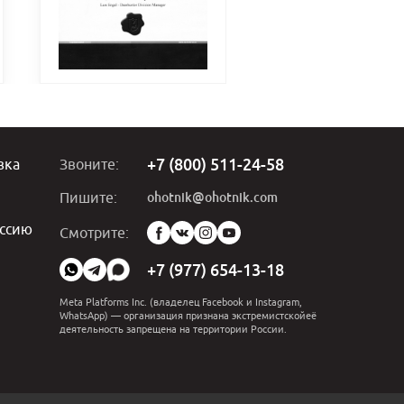
+7 (800) 511-24-58
вка
Звоните:
ohotnik@ohotnik.com
Пишите:
ссию
Мы
Смотрите:
в
социальных
+7 (977) 654-13-18
сетях:
Meta Platforms Inc. (владелец Facebook и Instagram,
WhatsApp) — организация признана экстремистскойеё
деятельность запрещена на территории России.