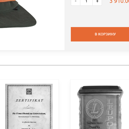
3 910.
-
+
В КОРЗИНУ