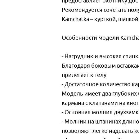
предоставляет охотнику дос
Рекомендуется сочетать по
Kamchatka – курткой, шапкой
Особенности модели Kamcha
- Нагрудник и высокая спи
Благодаря боковым вставка
прилегает к телу
- Достаточное количество к
Модель имеет два глубоких
кармана с клапанами на кно
- Основная молния двухзамк
- Молнии на штанинах длино
позволяют легко надевать 