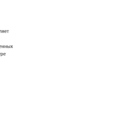
ляет
ленных
уре