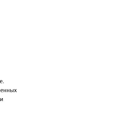
е.
ренных
ди