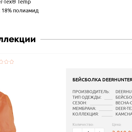
r-Tex® Temp
р; 18% полиамид
оллекции
БЕЙСБОЛКА DEERHUNTER
ПРОИЗВОДИТЕЛЬ:
DEERHU
ТИП ОДЕЖДЫ:
БЕЙСБО
СЕЗОН:
ВЕСНА-
МЕМБРАНА:
DEER-T
КОЛЛЕКЦИЯ:
KAMCHA
Количество:
Цена: