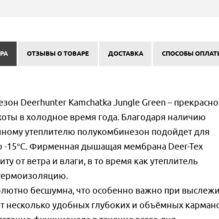
РА
ОТЗЫВЫ О ТОВАРЕ
ДОСТАВКА
СПОСОБЫ ОПЛАТ
он Deerhunter Kamchatka Jungle Green – прекрасно
оты в холодное время года. Благодаря наличию
ному утеплителю полукомбинезон подойдет для
о -15°C. Фирменная дышащая мембрана Deer-Tex
у от ветра и влаги, в то время как утеплитель
термоизоляцию.
олютно бесшумна, что особенно важно при выслеж
т несколько удобных глубоких и объёмных кармано