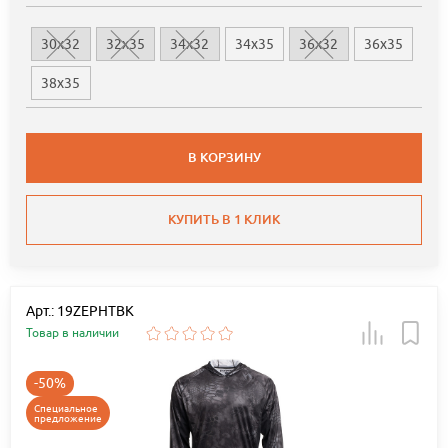
30x32
32x35
34x32
34x35
36x32
36x35
38x35
В КОРЗИНУ
КУПИТЬ В 1 КЛИК
Арт.: 19ZEPHTBK
Товар в наличии
-50%
Специальное
предложение