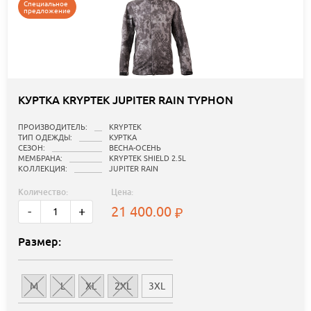
Специальное
предложение
КУРТКА KRYPTEK JUPITER RAIN TYPHON
ПРОИЗВОДИТЕЛЬ:
KRYPTEK
ТИП ОДЕЖДЫ:
КУРТКА
СЕЗОН:
ВЕСНА-ОСЕНЬ
МЕМБРАНА:
KRYPTEK SHIELD 2.5L
КОЛЛЕКЦИЯ:
JUPITER RAIN
Количество:
Цена:
21 400.00
-
+
Размер:
M
L
XL
2XL
3XL