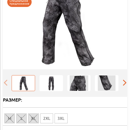
Специальное
предложение
РАЗМЕР:
M
L
XL
2XL
3XL