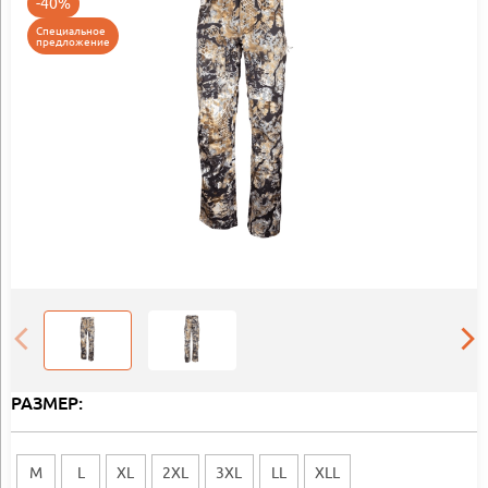
-40%
Специальное
предложение
РАЗМЕР:
M
L
XL
2XL
3XL
LL
XLL