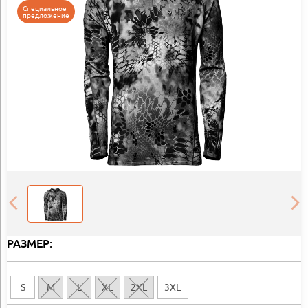
Специальное
предложение
РАЗМЕР:
S
M
L
XL
2XL
3XL