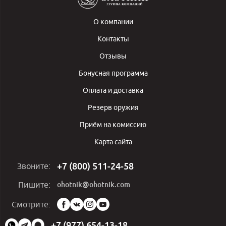
О компании
Контакты
Отзывы
Бонусная программа
Оплата и доставка
Резерв оружия
Приём на комиссию
Карта сайта
+7 (800) 511-24-58
Звоните:
ohotnik@ohotnik.com
Пишите:
Мы
Смотрите:
в
социальных
+7 (977) 654-13-18