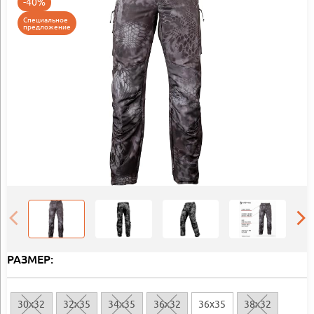
-40%
Специальное
предложение
РАЗМЕР:
30x32
32x35
34x35
36x32
36x35
38x32