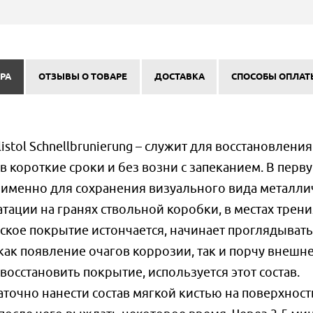
РА
ОТЗЫВЫ О ТОВАРЕ
ДОСТАВКА
СПОСОБЫ ОПЛАТ
istol Schnellbrunierung – служит для восстановления
 короткие сроки и без возни с запеканием. В перв
 именно для сохранения визуального вида металли
тации на гранях ствольной коробки, в местах трени
ское покрытие истончается, начинает проглядывать
 как появление очагов коррозии, так и порчу внешн
 восстановить покрытие, используется этот состав.
точно нанести состав мягкой кистью на поверхност