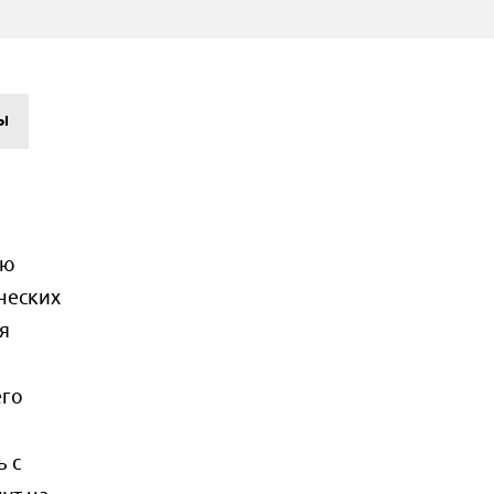
Ы
ую
ческих
я
его
ь с