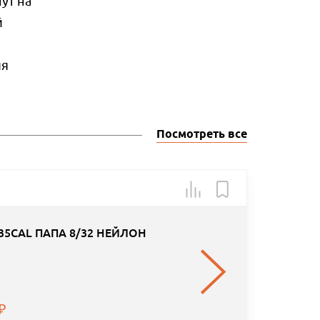
ут на
й
ля
Посмотреть все
Арт.: 7,5-
5CAL ПАПА 8/32 НЕЙЛОН