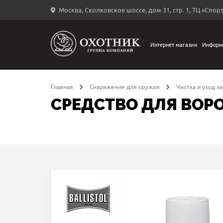
Москва, Сколковское шоссе, дом 31, стр. 1, ТЦ «Спорт
Вход
в
личный
Интернет магазин
Информ
←
кабинет
Главная
Снаряжение для оружия
Чистка и уход з
СРЕДСТВО ДЛЯ ВОРО
Запомнить
меня
ыли
й
оль?