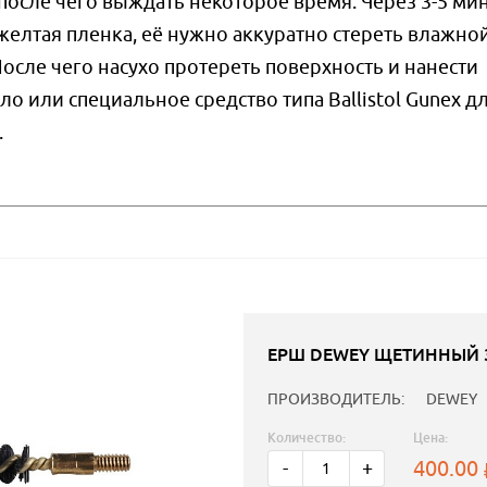
сле чего выждать некоторое время. Через 3-5 мин
желтая пленка, её нужно аккуратно стереть влажно
осле чего насухо протереть поверхность и нанести
 или специальное средство типа Ballistol Gunex д
.
ЕРШ DEWEY ЩЕТИННЫЙ 3
ПРОИЗВОДИТЕЛЬ:
DEWEY
Количество:
Цена:
400.00
-
+