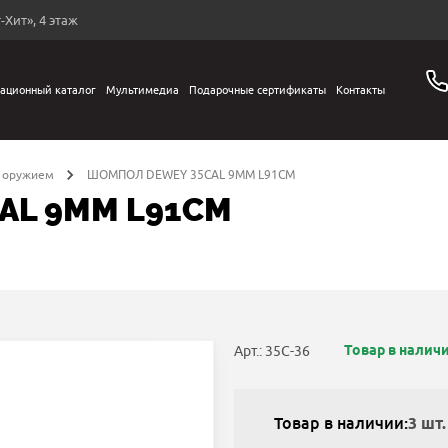
-Хит», 4 этаж
ационный каталог
Мультимедиа
Подарочные сертификаты
Контакты
а оружием
ШОМПОЛ DEWEY 35CAL 9ММ L91СМ
AL 9ММ L91СМ
Товар в налич
Арт.: 35C-36
Товар в наличии:
3 шт.