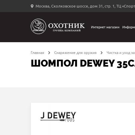
Москва, Сколковское шоссе, дом 31, стр. 1, ТЦ «Спорт
Вход
в
личный
Интернет магазин
Информ
←
кабинет
Главная
Снаряжение для оружия
Чистка и уход з
ШОМПОЛ DEWEY 35C
Запомнить
меня
ыли
й
оль?