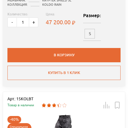
МЕМБРАНА:
KRYPTEK SHIELD 3L
КОЛЛЕКЦИЯ:
KOLDO RAIN
Количество:
Цена:
Размер:
47 200.00
-
+
S
В КОРЗИНУ
КУПИТЬ В 1 КЛИК
Арт.: 15KOLBT
Товар в наличии
-40%
Специальное