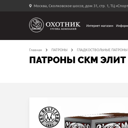
Москва, Сколковское шоссе, дом 31, стр. 1, ТЦ «Спорт
Вход
в
личный
Интернет магазин
Информ
←
кабинет
Главная
ПАТРОНЫ
ГЛАДКОСТВОЛЬНЫЕ ПАТРОНЫ
ПАТРОНЫ СКМ ЭЛИТ 
Запомнить
меня
ыли
й
оль?