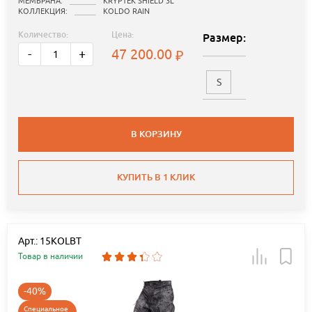
МЕМБРАНА:
KRYPTEK SHIELD 3L
КОЛЛЕКЦИЯ:
KOLDO RAIN
Количество:
Цена:
Размер:
47 200.00
-
+
S
В КОРЗИНУ
КУПИТЬ В 1 КЛИК
Арт.: 15KOLBT
Товар в наличии
-40%
Специальное