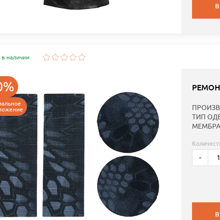
В
 в наличии
0%
РЕМОН
иальное
ПРОИЗВ
ложение
ТИП ОД
МЕМБРА
Количест
-
В