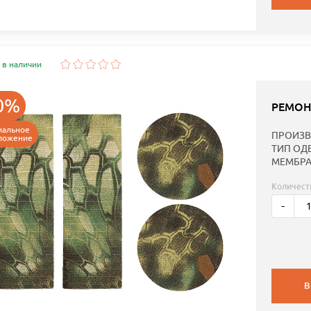
 в наличии
0%
РЕМОН
иальное
ПРОИЗВ
ложение
ТИП ОД
МЕМБРА
Количест
-
В