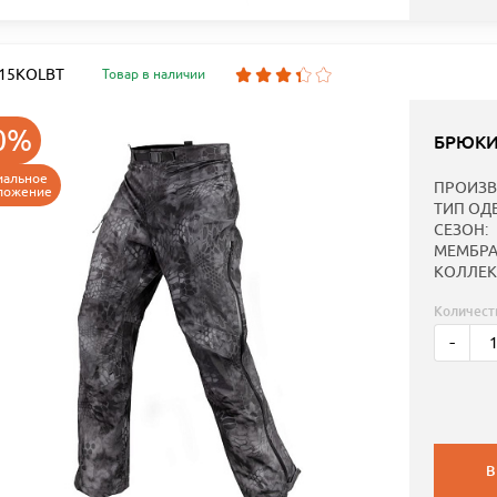
: 15KOLBT
Товар в наличии
0%
БРЮКИ
иальное
ПРОИЗВ
ложение
ТИП ОД
СЕЗОН:
МЕМБРА
КОЛЛЕК
Количест
-
В