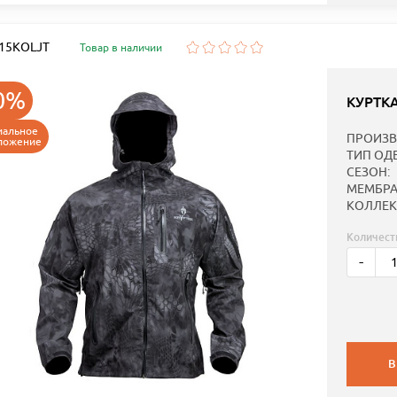
: 15KOLJT
Товар в наличии
0%
КУРТК
иальное
ПРОИЗВ
ложение
ТИП ОД
СЕЗОН:
МЕМБРА
КОЛЛЕК
Количест
-
В