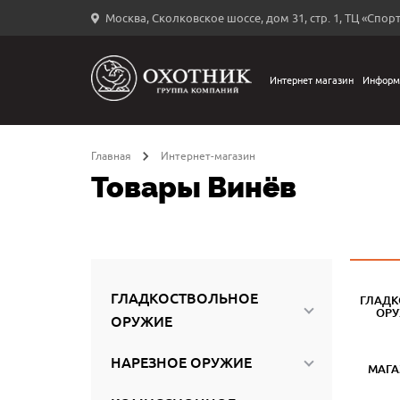
Москва, Сколковское шоссе, дом 31, стр. 1, ТЦ «Спорт
Вход
в
личный
Интернет магазин
Информ
←
кабинет
Главная
Интернет-магазин
Товары Винёв
Запомнить
меня
ыли
й
ГЛАДКОСТВОЛЬНОЕ
ГЛАДК
оль?
ОР
ОРУЖИЕ
НАРЕЗНОЕ ОРУЖИЕ
МАГ