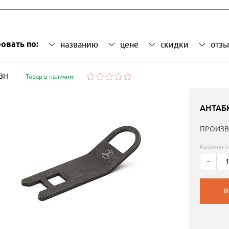
овать по:
названию
цене
скидки
отз
 ЗН
Товар в наличии
АНТАБ
ПРОИЗВ
Количест
-
В