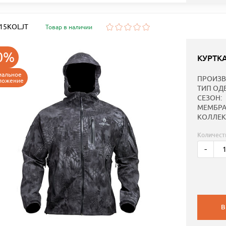
: 15KOLJT
Товар в наличии
0%
КУРТК
иальное
ПРОИЗВ
ложение
ТИП ОД
СЕЗОН:
МЕМБРА
КОЛЛЕК
Количест
-
В