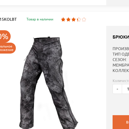
: 15KOLBT
Товар в наличии
0%
БРЮКИ
иальное
ПРОИЗВ
ложение
ТИП ОД
СЕЗОН:
МЕМБРА
КОЛЛЕК
Количест
-
В