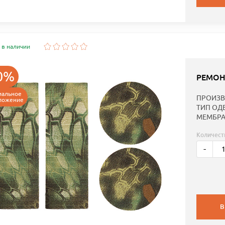
 в наличии
0%
РЕМОН
иальное
ПРОИЗВ
ложение
ТИП ОД
МЕМБРА
Количест
-
В