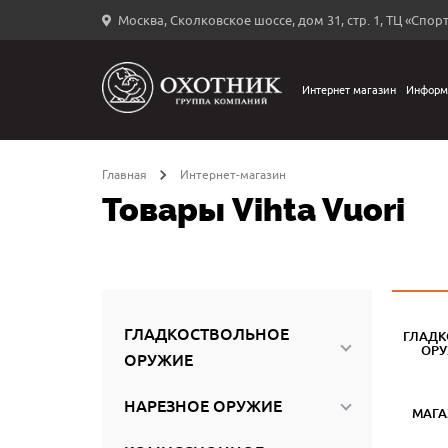
Москва, Сколковское шоссе, дом 31, стр. 1, ТЦ «Спорт
Вход
в
личный
Интернет магазин
Информ
←
кабинет
Главная
Интернет-магазин
Товары Vihta Vuori
Запомнить
меня
ыли
й
ГЛАДКОСТВОЛЬНОЕ
ГЛАДК
оль?
ОР
ОРУЖИЕ
НАРЕЗНОЕ ОРУЖИЕ
МАГ