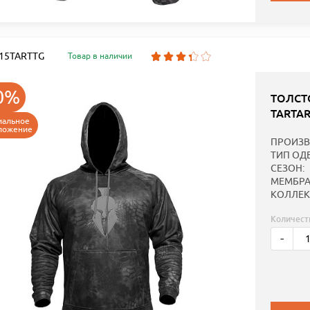
: 15TARTTG
Товар в наличии
0%
ТОЛСТ
TARTA
иальное
ложение
ПРОИЗВ
ТИП ОД
СЕЗОН:
МЕМБРА
КОЛЛЕК
Количест
-