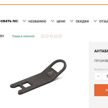
овать по:
названию
цене
скидки
отз
 ЗН
Товар в наличии
АНТАБ
ПРОИЗВ
Количест
-
В