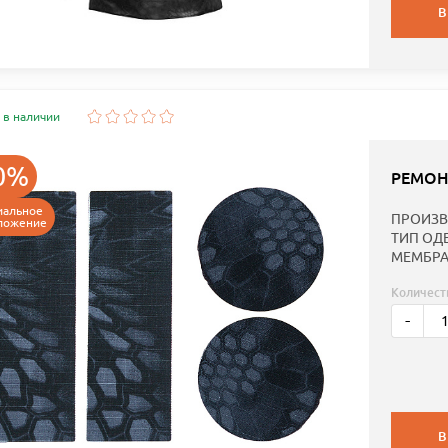
В
 в наличии
0%
РЕМОН
иальное
ПРОИЗВ
ложение
ТИП ОД
МЕМБРА
Количест
-
В