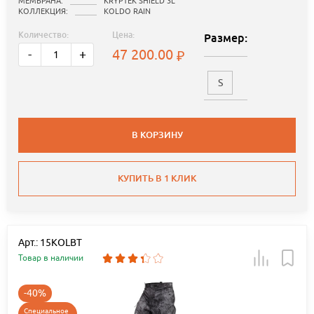
МЕМБРАНА:
KRYPTEK SHIELD 3L
КОЛЛЕКЦИЯ:
KOLDO RAIN
Количество:
Цена:
Размер:
47 200.00
-
+
S
В КОРЗИНУ
КУПИТЬ В 1 КЛИК
Арт.: 15KOLBT
Товар в наличии
-40%
Специальное