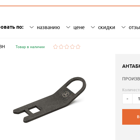
овать по:
названию
цене
скидки
отз
 ЗН
Товар в наличии
АНТАБ
ПРОИЗВ
Количест
-
В