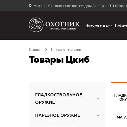
Москва, Сколковское шоссе, дом 31, стр. 1, ТЦ «Спорт
Вход
в
личный
Интернет магазин
Информ
←
кабинет
Главная
Интернет-магазин
Товары Цкиб
Запомнить
меня
ыли
й
ГЛАДКОСТВОЛЬНОЕ
ГЛАДК
оль?
ОР
ОРУЖИЕ
НАРЕЗНОЕ ОРУЖИЕ
МАГ