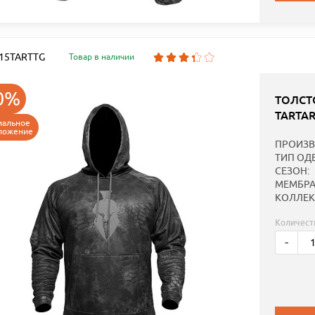
: 15TARTTG
Товар в наличии
0%
ТОЛСТ
TARTA
иальное
ложение
ПРОИЗВ
ТИП ОД
СЕЗОН:
МЕМБРА
КОЛЛЕК
Количест
-