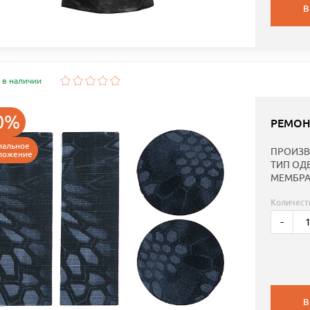
В
 в наличии
0%
РЕМОН
иальное
ПРОИЗВ
ложение
ТИП ОД
МЕМБРА
Количест
-
В