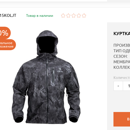
: 15KOLJT
Товар в наличии
0%
КУРТК
иальное
ПРОИЗВ
ложение
ТИП ОД
СЕЗОН:
МЕМБРА
КОЛЛЕК
Количест
-
В