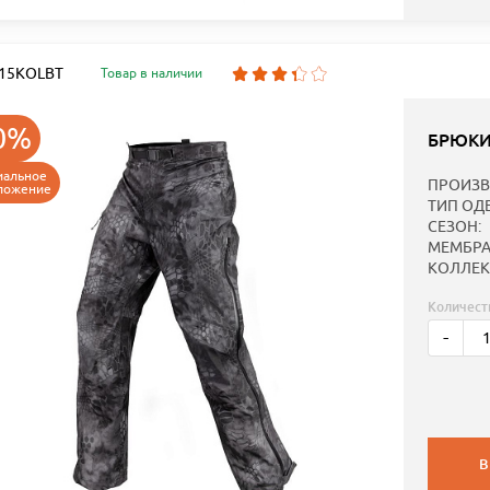
: 15KOLBT
Товар в наличии
0%
БРЮКИ
иальное
ПРОИЗВ
ложение
ТИП ОД
СЕЗОН:
МЕМБРА
КОЛЛЕК
Количест
-
В