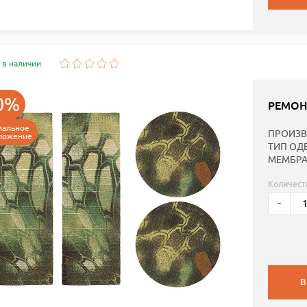
 в наличии
0%
РЕМОН
иальное
ПРОИЗВ
ложение
ТИП ОД
МЕМБРА
Количест
-
В