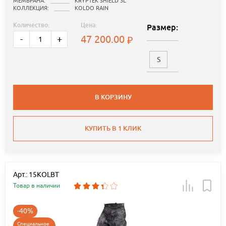
МЕМБРАНА:
KRYPTEK SHIELD 3L
КОЛЛЕКЦИЯ:
KOLDO RAIN
Количество:
Цена:
Размер:
47 200.00
-
+
S
В КОРЗИНУ
КУПИТЬ В 1 КЛИК
Арт.: 15KOLBT
Товар в наличии
-40%
Специальное