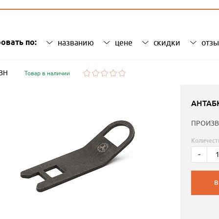
овать по:
названию
цене
скидки
отз
 ЗН
Товар в наличии
АНТАБ
ПРОИЗВ
Количест
-
В