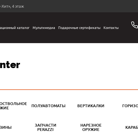
-Хит», 4 этаж
ационный каталог
Мультимедиа
Подарочные сертификаты
Контакты
nter
ОСТВОЛЬНОЕ
ПОЛУАВТОМАТЫ
ВЕРТИКАЛКИ
ГОРИЗ
УЖИЕ
ЗАПЧАСТИ
НАРЕЗНОЕ
АЗИНЫ
КАРА
PERAZZI
ОРУЖИЕ