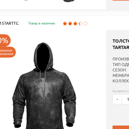
: 15TARTTG
Товар в наличии
0%
ТОЛСТ
TARTA
иальное
ложение
ПРОИЗВ
ТИП ОД
СЕЗОН:
МЕМБРА
КОЛЛЕК
Количест
-