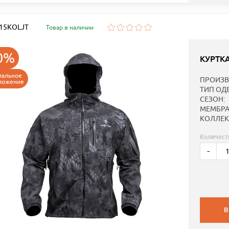
: 15KOLJT
Товар в наличии
0%
КУРТК
иальное
ПРОИЗВ
ложение
ТИП ОД
СЕЗОН:
МЕМБРА
КОЛЛЕК
Количест
-
В