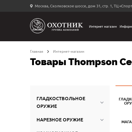
Москва, Сколковское шоссе, дом 31, стр. 1, ТЦ «Спорт
Вход
в
личный
Интернет магазин
Информ
←
кабинет
Главная
Интернет-магазин
Товары Thompson Ce
Запомнить
меня
ыли
й
ГЛАДКОСТВОЛЬНОЕ
ГЛАДК
оль?
ОР
ОРУЖИЕ
НАРЕЗНОЕ ОРУЖИЕ
МАГ