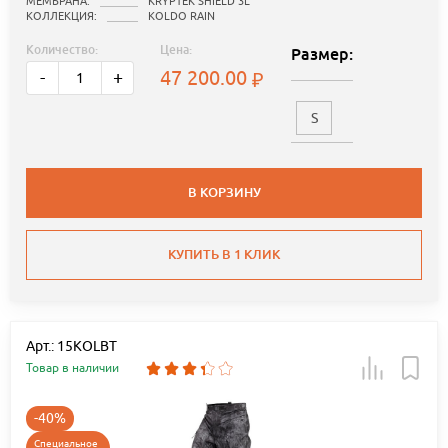
МЕМБРАНА:
KRYPTEK SHIELD 3L
КОЛЛЕКЦИЯ:
KOLDO RAIN
Количество:
Цена:
Размер:
47 200.00
-
+
S
В КОРЗИНУ
КУПИТЬ В 1 КЛИК
Арт.: 15KOLBT
Товар в наличии
-40%
Специальное