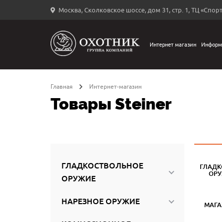
Москва, Сколковское шоссе, дом 31, стр. 1, ТЦ «Спорт
Вход
в
личный
Интернет магазин
Информ
←
кабинет
Главная
Интернет-магазин
Товары Steiner
Запомнить
меня
ыли
й
ГЛАДКОСТВОЛЬНОЕ
ГЛАДК
оль?
ОР
ОРУЖИЕ
НАРЕЗНОЕ ОРУЖИЕ
МАГ