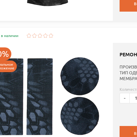
В
 в наличии
0%
РЕМОН
иальное
ПРОИЗВ
ложение
ТИП ОД
МЕМБРА
Количест
-
В