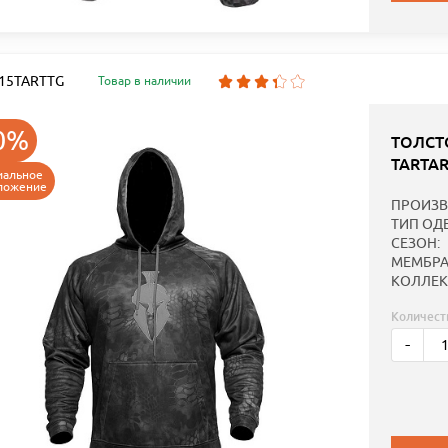
: 15TARTTG
Товар в наличии
0%
ТОЛСТ
TARTA
иальное
ложение
ПРОИЗВ
ТИП ОД
СЕЗОН:
МЕМБРА
КОЛЛЕК
Количест
-