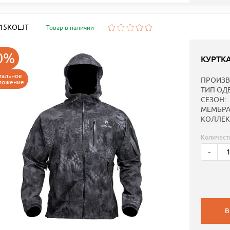
: 15KOLJT
Товар в наличии
0%
КУРТК
иальное
ПРОИЗВ
ложение
ТИП ОД
СЕЗОН:
МЕМБРА
КОЛЛЕК
Количест
-
В