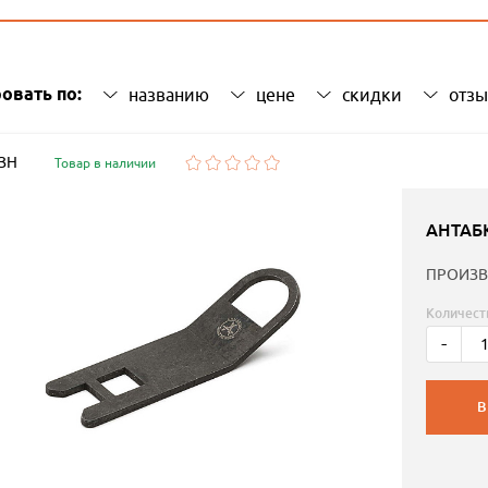
овать по:
названию
цене
скидки
отз
 ЗН
Товар в наличии
АНТАБ
ПРОИЗВ
Количест
-
В