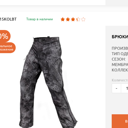
: 15KOLBT
Товар в наличии
0%
БРЮКИ
иальное
ПРОИЗВ
ложение
ТИП ОД
СЕЗОН:
МЕМБРА
КОЛЛЕК
Количест
-
В