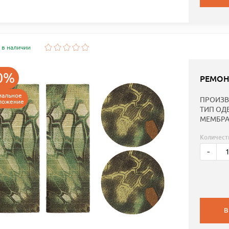
 в наличии
0%
РЕМОН
иальное
ПРОИЗВ
ложение
ТИП ОД
МЕМБРА
Количест
-
В