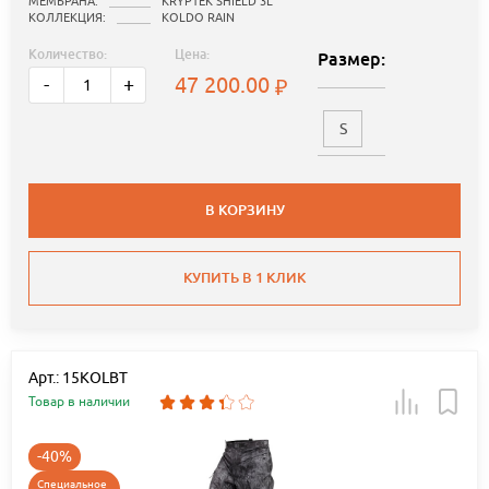
МЕМБРАНА:
KRYPTEK SHIELD 3L
КОЛЛЕКЦИЯ:
KOLDO RAIN
Количество:
Цена:
Размер:
47 200.00
-
+
S
В КОРЗИНУ
КУПИТЬ В 1 КЛИК
Арт.: 15KOLBT
Товар в наличии
-40%
Специальное