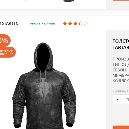
: 15TARTTG
Товар в наличии
0%
ТОЛСТ
TARTA
иальное
ложение
ПРОИЗВ
ТИП ОД
СЕЗОН:
МЕМБРА
КОЛЛЕК
Количест
-