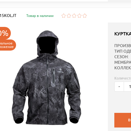
: 15KOLJT
Товар в наличии
0%
КУРТК
иальное
ПРОИЗВ
ложение
ТИП ОД
СЕЗОН:
МЕМБРА
КОЛЛЕК
Количест
-
В