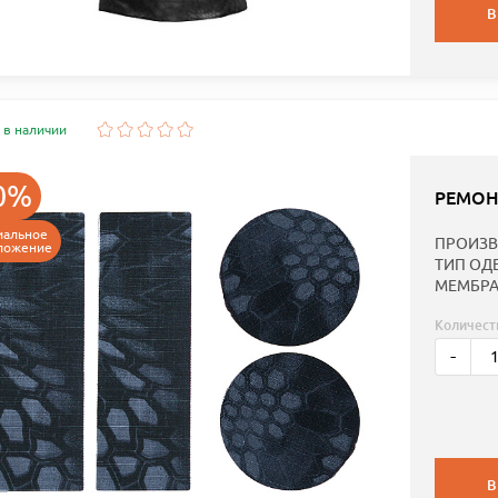
В
 в наличии
0%
РЕМОН
иальное
ПРОИЗВ
ложение
ТИП ОД
МЕМБРА
Количест
-
В