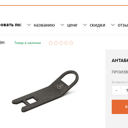
овать по:
названию
цене
скидки
отз
 ЗН
Товар в наличии
АНТАБ
ПРОИЗВ
Количест
-
В