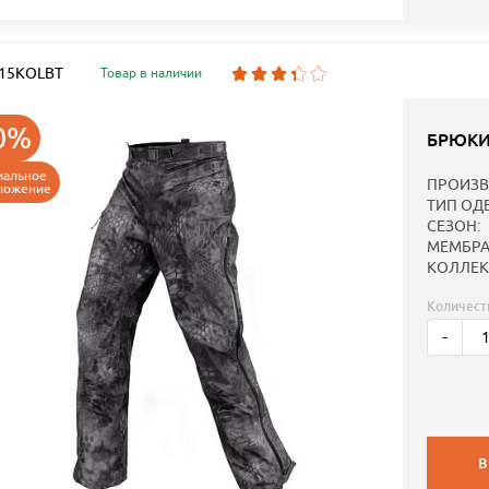
: 15KOLBT
Товар в наличии
0%
БРЮКИ
иальное
ПРОИЗВ
ложение
ТИП ОД
СЕЗОН:
МЕМБРА
КОЛЛЕК
Количест
-
В