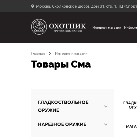
Москва, Сколковское шоссе, дом 31, стр. 1, ТЦ «Спорт
Вход
в
личный
Интернет магазин
Информ
←
кабинет
Главная
Интернет-магазин
Товары Сма
Запомнить
меня
ыли
й
ГЛАДКОСТВОЛЬНОЕ
ГЛАДК
оль?
ОР
ОРУЖИЕ
НАРЕЗНОЕ ОРУЖИЕ
МАГ