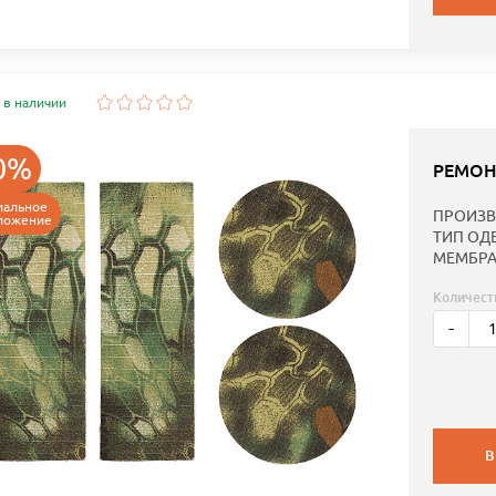
 в наличии
0%
РЕМОН
иальное
ПРОИЗВ
ложение
ТИП ОД
МЕМБРА
Количест
-
В