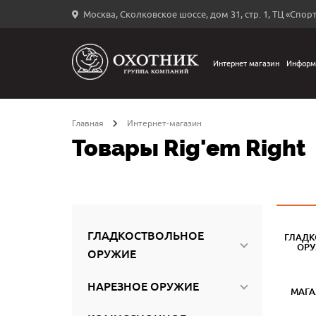
Москва, Сколковское шоссе, дом 31, стр. 1, ТЦ «Спорт
Вход
в
личный
Интернет магазин
Информ
←
кабинет
Главная
Интернет-магазин
Товары Rig'em Right
Запомнить
меня
ыли
й
ГЛАДКОСТВОЛЬНОЕ
ГЛАДК
оль?
ОР
ОРУЖИЕ
НАРЕЗНОЕ ОРУЖИЕ
МАГ