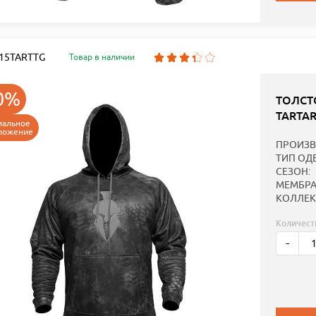
: 15TARTTG
Товар в наличии
0%
ТОЛСТ
TARTA
иальное
ложение
ПРОИЗВ
ТИП ОД
СЕЗОН:
МЕМБРА
КОЛЛЕК
Количест
-