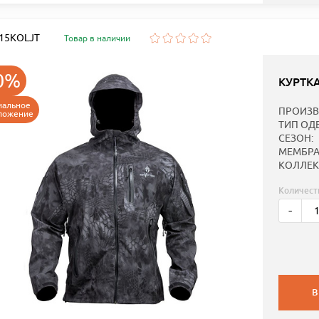
: 15KOLJT
Товар в наличии
0%
КУРТК
иальное
ПРОИЗВ
ложение
ТИП ОД
СЕЗОН:
МЕМБРА
КОЛЛЕК
Количест
-
В