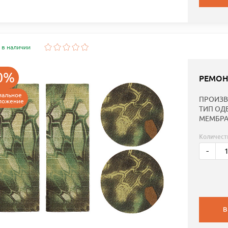
 в наличии
0%
РЕМОН
иальное
ПРОИЗВ
ложение
ТИП ОД
МЕМБРА
Количест
-
В