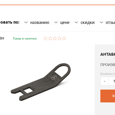
овать по:
названию
цене
скидки
отз
 ЗН
Товар в наличии
АНТАБ
ПРОИЗВ
Количест
-
В