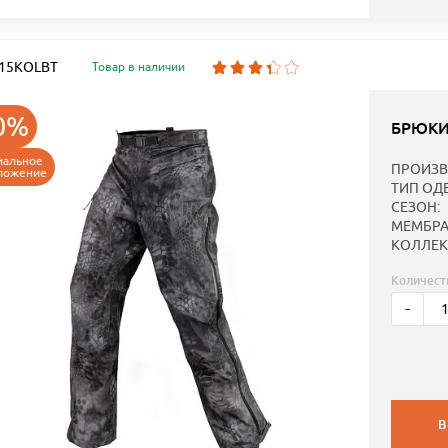
: 15KOLBT
Товар в наличии
0%
БРЮКИ
иальное
ПРОИЗВ
ложение
ТИП ОД
СЕЗОН:
МЕМБРА
КОЛЛЕК
Количест
-
В