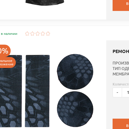
В
 в наличии
0%
РЕМОН
иальное
ПРОИЗВ
ложение
ТИП ОД
МЕМБРА
Количест
-
В