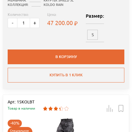
МЕМБРАНА:
KRYPTEK SHIELD 3L
КОЛЛЕКЦИЯ:
KOLDO RAIN
Количество:
Цена:
Размер:
47 200.00
-
+
S
В КОРЗИНУ
КУПИТЬ В 1 КЛИК
Арт.: 15KOLBT
Товар в наличии
-40%
Специальное