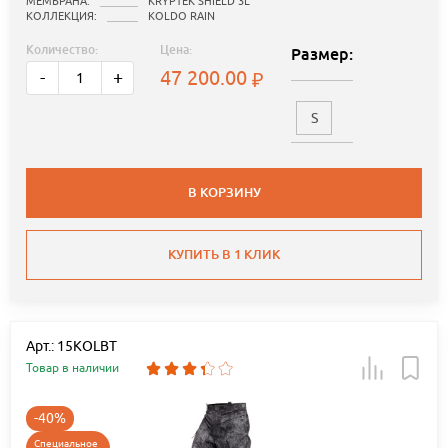
МЕМБРАНА:
KRYPTEK SHIELD 3L
КОЛЛЕКЦИЯ:
KOLDO RAIN
Количество:
Цена:
Размер:
47 200.00
-
+
S
В КОРЗИНУ
КУПИТЬ В 1 КЛИК
Арт.: 15KOLBT
Товар в наличии
-40%
Специальное