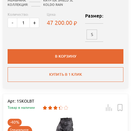
МЕМБРАНА:
KRYPTEK SHIELD 3L
КОЛЛЕКЦИЯ:
KOLDO RAIN
Количество:
Цена:
Размер:
47 200.00
-
+
S
В КОРЗИНУ
КУПИТЬ В 1 КЛИК
Арт.: 15KOLBT
Товар в наличии
-40%
Специальное