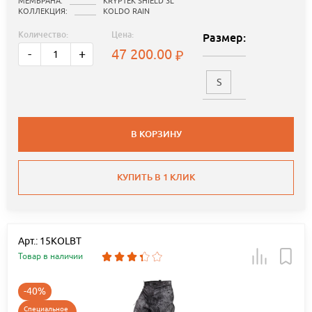
МЕМБРАНА:
KRYPTEK SHIELD 3L
КОЛЛЕКЦИЯ:
KOLDO RAIN
Количество:
Цена:
Размер:
47 200.00
-
+
S
В КОРЗИНУ
КУПИТЬ В 1 КЛИК
Арт.: 15KOLBT
Товар в наличии
-40%
Специальное