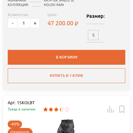
МЕМБРАНА:
KRYPTEK SHIELD 3L
КОЛЛЕКЦИЯ:
KOLDO RAIN
Количество:
Цена:
Размер:
47 200.00
-
+
S
В КОРЗИНУ
КУПИТЬ В 1 КЛИК
Арт.: 15KOLBT
Товар в наличии
-40%
Специальное