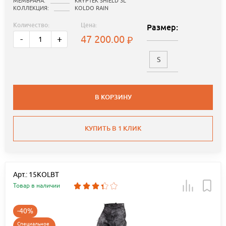
МЕМБРАНА:
KRYPTEK SHIELD 3L
КОЛЛЕКЦИЯ:
KOLDO RAIN
Количество:
Цена:
Размер:
47 200.00
-
+
S
В КОРЗИНУ
КУПИТЬ В 1 КЛИК
Арт.: 15KOLBT
Товар в наличии
-40%
Специальное