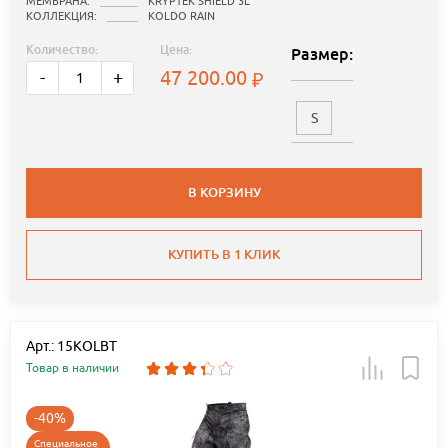
МЕМБРАНА:
KRYPTEK SHIELD 3L
КОЛЛЕКЦИЯ:
KOLDO RAIN
Количество:
Цена:
Размер:
47 200.00
-
+
S
В КОРЗИНУ
КУПИТЬ В 1 КЛИК
Арт.: 15KOLBT
Товар в наличии
-40%
Специальное