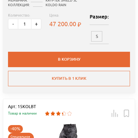
МЕМБРАНА:
KRYPTEK SHIELD 3L
КОЛЛЕКЦИЯ:
KOLDO RAIN
Количество:
Цена:
Размер:
47 200.00
-
+
S
В КОРЗИНУ
КУПИТЬ В 1 КЛИК
Арт.: 15KOLBT
Товар в наличии
-40%
Специальное