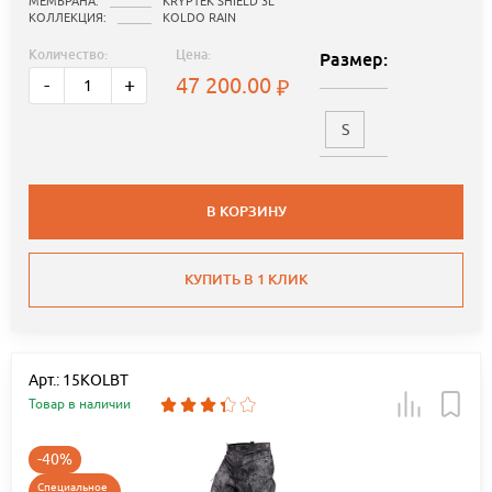
МЕМБРАНА:
KRYPTEK SHIELD 3L
КОЛЛЕКЦИЯ:
KOLDO RAIN
Количество:
Цена:
Размер:
47 200.00
-
+
S
В КОРЗИНУ
КУПИТЬ В 1 КЛИК
Арт.: 15KOLBT
Товар в наличии
-40%
Специальное