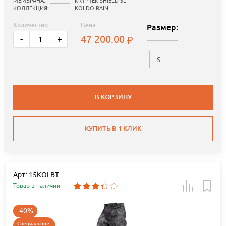
МЕМБРАНА:
KRYPTEK SHIELD 3L
КОЛЛЕКЦИЯ:
KOLDO RAIN
Количество:
Цена:
Размер:
47 200.00
-
+
S
В КОРЗИНУ
КУПИТЬ В 1 КЛИК
Арт.: 15KOLBT
Товар в наличии
-40%
Специальное