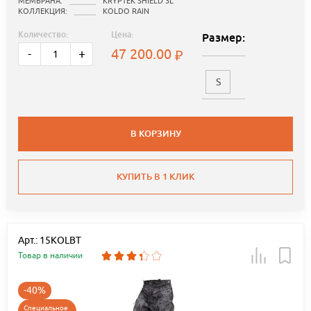
МЕМБРАНА:
KRYPTEK SHIELD 3L
КОЛЛЕКЦИЯ:
KOLDO RAIN
Количество:
Цена:
Размер:
47 200.00
-
+
S
В КОРЗИНУ
КУПИТЬ В 1 КЛИК
Арт.: 15KOLBT
Товар в наличии
-40%
Специальное