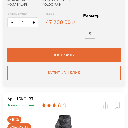
МЕМБРАНА:
KRYPTEK SHIELD 3L
КОЛЛЕКЦИЯ:
KOLDO RAIN
Количество:
Цена:
Размер:
47 200.00
-
+
S
В КОРЗИНУ
КУПИТЬ В 1 КЛИК
Арт.: 15KOLBT
Товар в наличии
-40%
Специальное