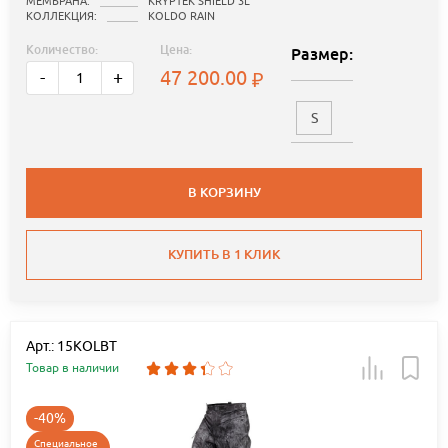
МЕМБРАНА:
KRYPTEK SHIELD 3L
КОЛЛЕКЦИЯ:
KOLDO RAIN
Количество:
Цена:
Размер:
47 200.00
-
+
S
В КОРЗИНУ
КУПИТЬ В 1 КЛИК
Арт.: 15KOLBT
Товар в наличии
-40%
Специальное