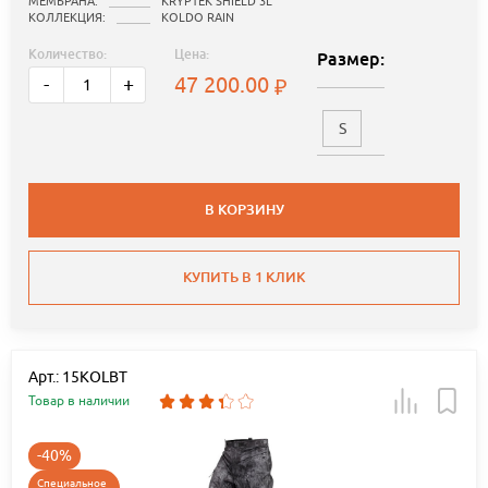
МЕМБРАНА:
KRYPTEK SHIELD 3L
КОЛЛЕКЦИЯ:
KOLDO RAIN
Количество:
Цена:
Размер:
47 200.00
-
+
S
В КОРЗИНУ
КУПИТЬ В 1 КЛИК
Арт.: 15KOLBT
Товар в наличии
-40%
Специальное