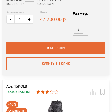
МЕМБРАНА:
KRYPTEK SHIELD 3L
КОЛЛЕКЦИЯ:
KOLDO RAIN
Количество:
Цена:
Размер:
47 200.00
-
+
S
В КОРЗИНУ
КУПИТЬ В 1 КЛИК
Арт.: 15KOLBT
Товар в наличии
-40%
Специальное