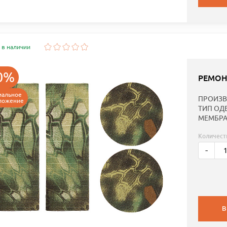
 в наличии
0%
РЕМОН
иальное
ПРОИЗВ
ложение
ТИП ОД
МЕМБРА
Количест
-
В