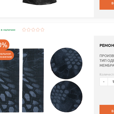
В
 в наличии
0%
РЕМОН
иальное
ПРОИЗВ
ложение
ТИП ОД
МЕМБРА
Количест
-
В