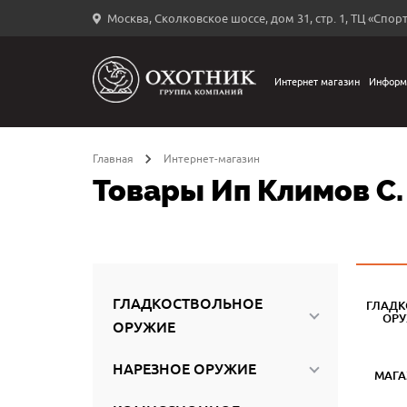
Москва, Сколковское шоссе, дом 31, стр. 1, ТЦ «Спорт
Вход
в
личный
Интернет магазин
Информ
←
кабинет
Главная
Интернет-магазин
Товары Ип Климов С.
Запомнить
меня
ыли
й
ГЛАДКОСТВОЛЬНОЕ
ГЛАДК
оль?
ОР
ОРУЖИЕ
НАРЕЗНОЕ ОРУЖИЕ
МАГ