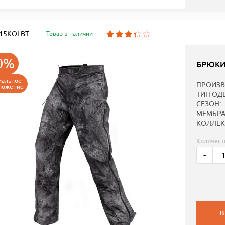
: 15KOLBT
Товар в наличии
0%
БРЮКИ
иальное
ПРОИЗВ
ложение
ТИП ОД
СЕЗОН:
МЕМБРА
КОЛЛЕК
Количест
-
В