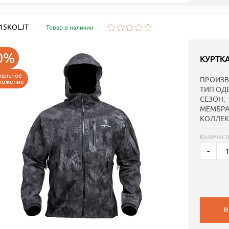
: 15KOLJT
Товар в наличии
0%
КУРТК
иальное
ПРОИЗВ
ложение
ТИП ОД
СЕЗОН:
МЕМБРА
КОЛЛЕК
Количест
-
В