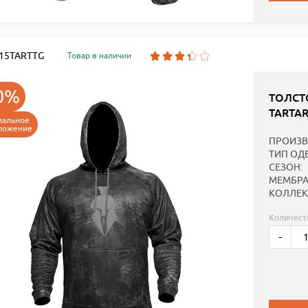
: 15TARTTG
Товар в наличии
0%
ТОЛСТ
TARTA
иальное
ложение
ПРОИЗВ
ТИП ОД
СЕЗОН:
МЕМБРА
КОЛЛЕК
Количест
-