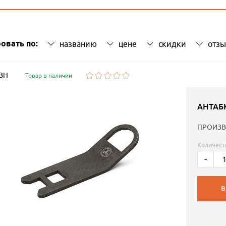
овать по:
названию
цене
скидки
отз
 ЗН
Товар в наличии
АНТАБ
ПРОИЗВ
Количест
-
В