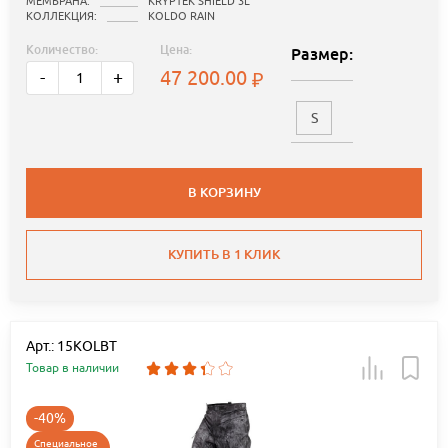
МЕМБРАНА:
KRYPTEK SHIELD 3L
КОЛЛЕКЦИЯ:
KOLDO RAIN
Количество:
Цена:
Размер:
47 200.00
-
+
S
В КОРЗИНУ
КУПИТЬ В 1 КЛИК
Арт.: 15KOLBT
Товар в наличии
-40%
Специальное