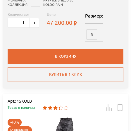
МЕМБРАНА:
KRYPTEK SHIELD 3L
КОЛЛЕКЦИЯ:
KOLDO RAIN
Количество:
Цена:
Размер:
47 200.00
-
+
S
В КОРЗИНУ
КУПИТЬ В 1 КЛИК
Арт.: 15KOLBT
Товар в наличии
-40%
Специальное